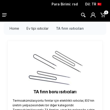
Para Birimi:
rsd
Dil:
TR
0
Home
Ev tipi ısıtıcılar
TA fırın ısıtıcıları
TA fırın boru ısıtıcıları
Termoakümülasyonlu fırınlar için elektrikli ısıtıcılar, IEG'nin
üretim yelpazesindeki bir diğer kategoridir.
Termoakümülasyonlu TA fırınları, uzun bir geleneğe sahip